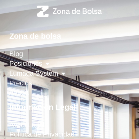
Zona de bolsa
Blog
Posiciones
Lumaga System
Precios
Ayuda
Información Legal
Aviso Legal
Política de Privacidad