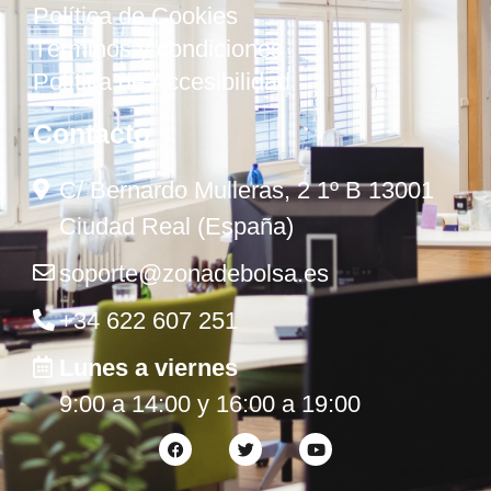
Política de Cookies
Términos y condiciones
Política de Accesibilidad
Contacto
C/ Bernardo Mulleras, 2 1º B 13001
Ciudad Real (España)
soporte@zonadebolsa.es
+34 622 607 251
Lunes a viernes
9:00 a 14:00 y 16:00 a 19:00