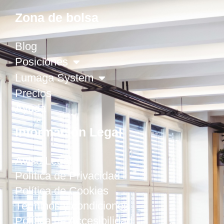
Zona de bolsa
Blog
Posiciones
Lumaga System
Precios
Ayuda
Información Legal
Aviso Legal
Política de Privacidad
Política de Cookies
Términos y condiciones
Política de Accesibilidad