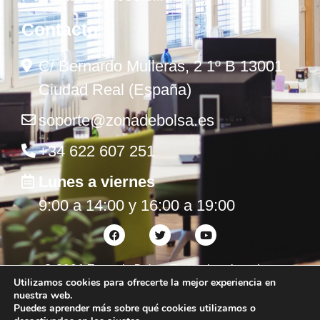
Contacto
C/ Bernardo Mulleras, 2 1º B 13001
Ciudad Real (España)
soporte@zonadebolsa.es
+34 622 607 251
Lunes a viernes
9:00 a 14:00 y 16:00 a 19:00
©
2026
Zona de Bolsa. Todos los derechos
Utilizamos cookies para ofrecerte la mejor experiencia en
reservados.
nuestra web.
Puedes aprender más sobre qué cookies utilizamos o