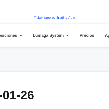
Ticker tape by TradingView
osiciones
Lumaga System
Precios
A
-01-26