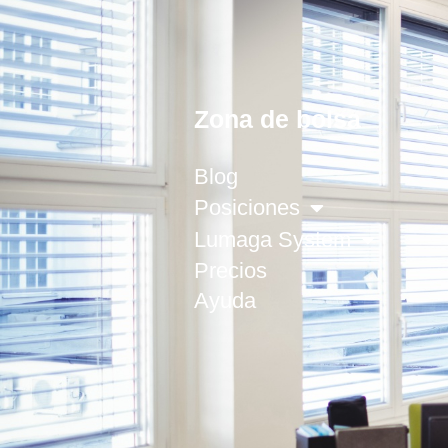
Zona de bolsa
Blog
Posiciones
Lumaga System
Precios
Ayuda