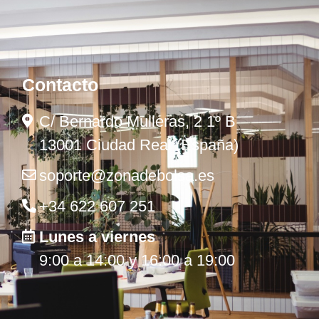
Contacto
C/ Bernardo Mulleras, 2 1º B
13001 Ciudad Real (España)
soporte@zonadebolsa.es
+34 622 607 251
Lunes a viernes
9:00 a 14:00 y 16:00 a 19:00