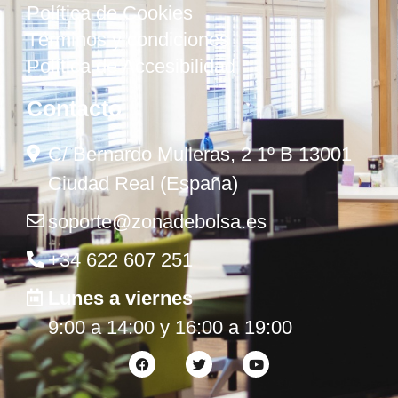
Política de Cookies
Términos y condiciones
Política de Accesibilidad
Contacto
C/ Bernardo Mulleras, 2 1º B 13001
Ciudad Real (España)
soporte@zonadebolsa.es
+34 622 607 251
Lunes a viernes
9:00 a 14:00 y 16:00 a 19:00