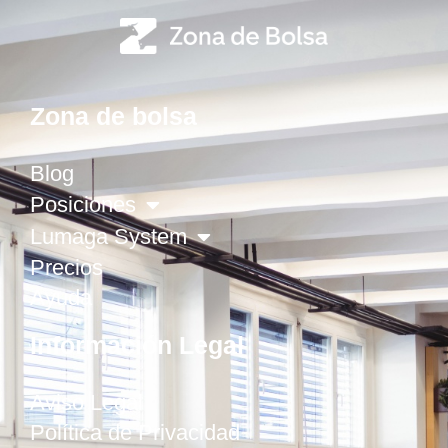
Zona de bolsa
Blog
Posiciones
Lumaga System
Precios
Ayuda
Información Legal
Aviso Legal
Política de Privacidad