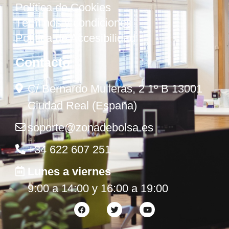
Política de Cookies
Términos y condiciones
Política de Accesibilidad
Contacto
C/ Bernardo Mulleras, 2 1º B 13001
Ciudad Real (España)
soporte@zonadebolsa.es
+34 622 607 251
Lunes a viernes
9:00 a 14:00 y 16:00 a 19:00