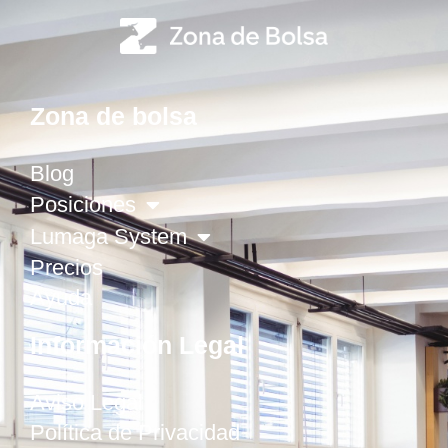
Zona de bolsa
Blog
Posiciones
Lumaga System
Precios
Ayuda
Información Legal
Aviso Legal
Política de Privacidad