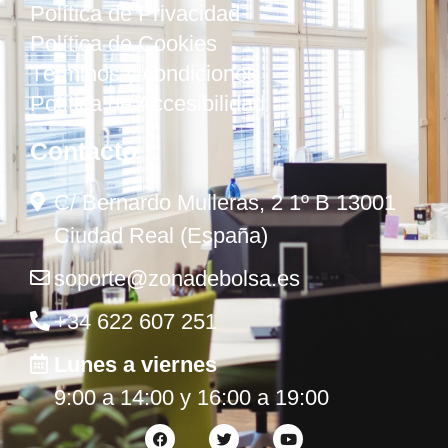
Política de Privacidad
Política de Cookies
Términos y condiciones
Política de Accesibilidad
Contacto
C/ Bernardo Mulleras, 2 1º B 13001
Ciudad Real (España)
soporte@zonadebolsa.es
+34 622 607 251
Lunes a viernes
9:00 a 14:00 y 16:00 a 19:00