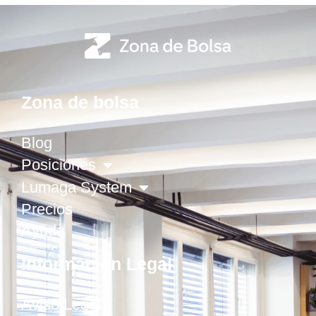
Zona de bolsa
Blog
Posiciones
Lumaga System
Precios
Ayuda
Información Legal
Aviso Legal