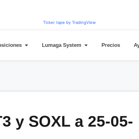
Ticker tape by TradingView
osiciones
Lumaga System
Precios
A
 y SOXL a 25-05-