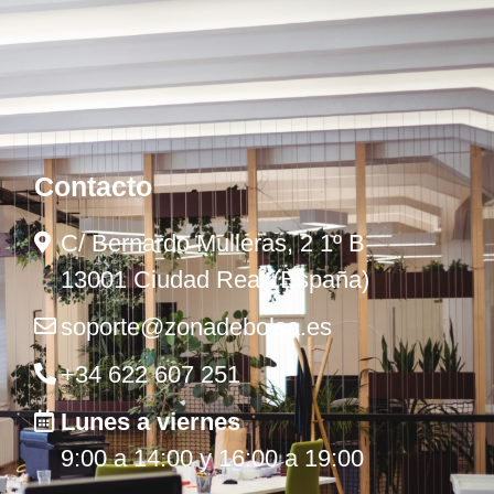
Contacto
C/ Bernardo Mulleras, 2 1º B
13001 Ciudad Real (España)
soporte@zonadebolsa.es
+34 622 607 251
Lunes a viernes
9:00 a 14:00 y 16:00 a 19:00