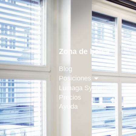
Zona de bolsa
Blog
Posiciones
Lumaga System
Precios
Ayuda