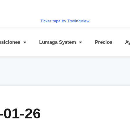
Ticker tape by TradingView
osiciones
Lumaga System
Precios
A
-01-26