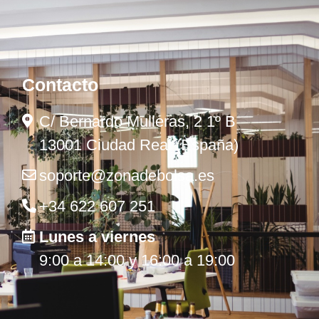
Contacto
C/ Bernardo Mulleras, 2 1º B
13001 Ciudad Real (España)
soporte@zonadebolsa.es
+34 622 607 251
Lunes a viernes
9:00 a 14:00 y 16:00 a 19:00