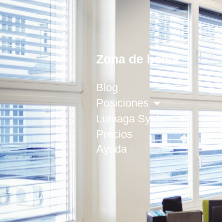
Zona de bolsa
Blog
Posiciones
Lumaga System
Precios
Ayuda