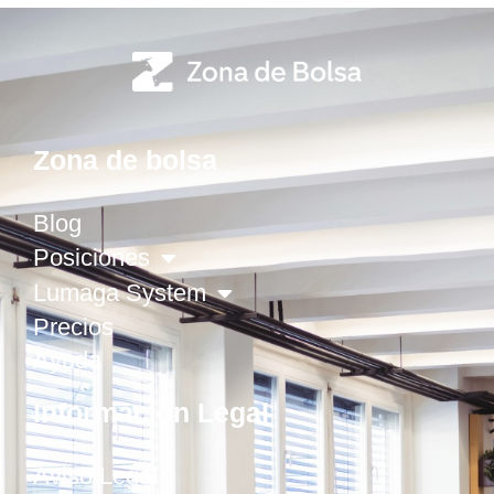
Zona de bolsa
Blog
Posiciones
Lumaga System
Precios
Ayuda
Información Legal
Aviso Legal