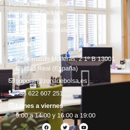
Política de Privacidad
Política de Cookies
Términos y condiciones
Política de Accesibilidad
Contacto
C/ Bernardo Mulleras, 2 1º B 13001
Ciudad Real (España)
soporte@zonadebolsa.es
+34 622 607 251
Lunes a viernes
9:00 a 14:00 y 16:00 a 19:00