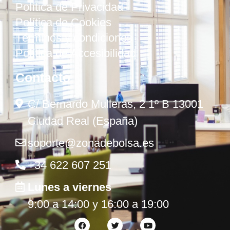
Política de Privacidad
Política de Cookies
Términos y condiciones
Política de Accesibilidad
Contacto
C/ Bernardo Mulleras, 2 1º B 13001
Ciudad Real (España)
soporte@zonadebolsa.es
+34 622 607 251
Lunes a viernes
9:00 a 14:00 y 16:00 a 19:00