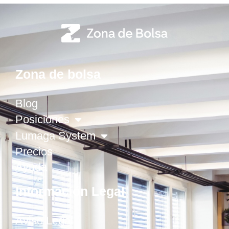
Zona de bolsa
Blog
Posiciones
Lumaga System
Precios
Ayuda
Información Legal
Aviso Legal