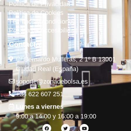
Política de Privacidad
Política de Cookies
Términos y condiciones
Política de Accesibilidad
Contacto
C/ Bernardo Mulleras, 2 1º B 13001
Ciudad Real (España)
soporte@zonadebolsa.es
+34 622 607 251
Lunes a viernes
9:00 a 14:00 y 16:00 a 19:00