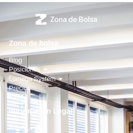
Zona de bolsa
Blog
Posiciones
Lumaga System
Precios
Ayuda
Información Legal
Aviso Legal