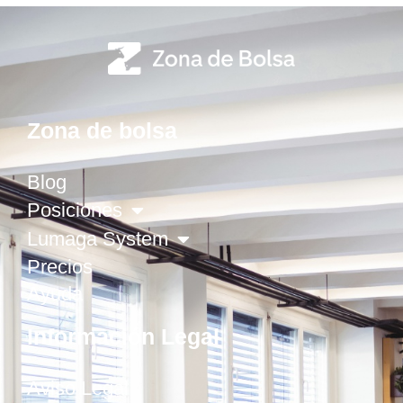
Zona de bolsa
Blog
Posiciones
Lumaga System
Precios
Ayuda
Información Legal
Aviso Legal