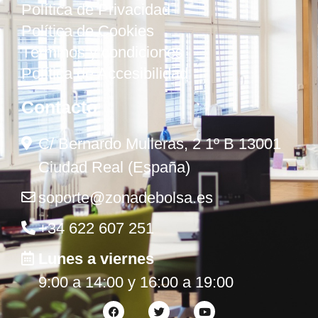
Política de Privacidad
Política de Cookies
Términos y condiciones
Política de Accesibilidad
Contacto
C/ Bernardo Mulleras, 2 1º B 13001
Ciudad Real (España)
soporte@zonadebolsa.es
+34 622 607 251
Lunes a viernes
9:00 a 14:00 y 16:00 a 19:00