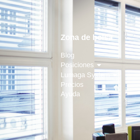
Zona de bolsa
Blog
Posiciones
Lumaga System
Precios
Ayuda