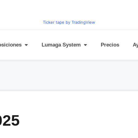
Ticker tape by TradingView
osiciones
Lumaga System
Precios
A
025