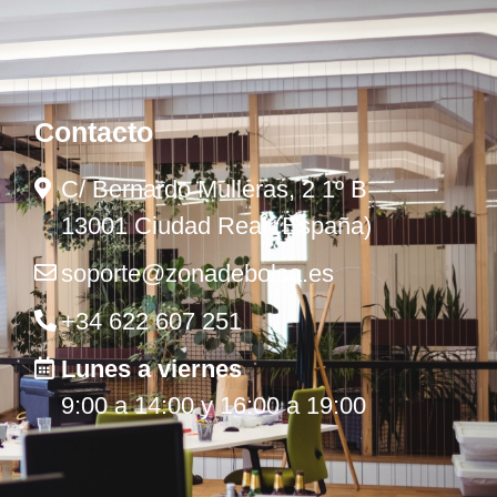
Contacto
C/ Bernardo Mulleras, 2 1º B
13001 Ciudad Real (España)
soporte@zonadebolsa.es
+34 622 607 251
Lunes a viernes
9:00 a 14:00 y 16:00 a 19:00