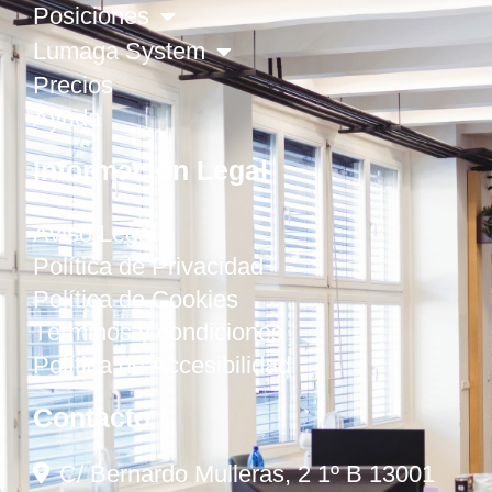
Posiciones
Lumaga System
Precios
Ayuda
Información Legal
Aviso Legal
Política de Privacidad
Política de Cookies
Términos y condiciones
Política de Accesibilidad
Contacto
C/ Bernardo Mulleras, 2 1º B 13001