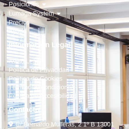
Posiciones
Lumaga System
Precios
Ayuda
Información Legal
Aviso Legal
Política de Privacidad
Política de Cookies
Términos y condiciones
Política de Accesibilidad
Contacto
C/ Bernardo Mulleras, 2 1º B 13001