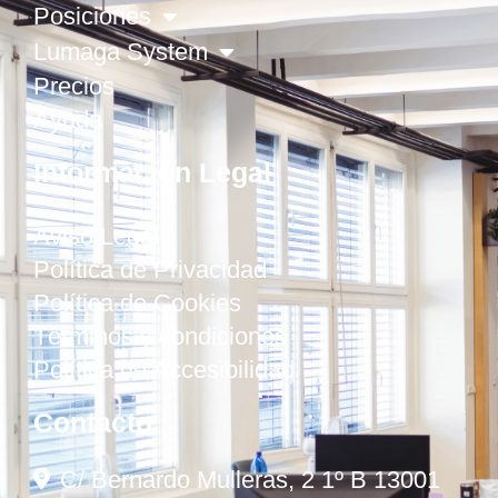
Posiciones
Lumaga System
Precios
Ayuda
Información Legal
Aviso Legal
Política de Privacidad
Política de Cookies
Términos y condiciones
Política de Accesibilidad
Contacto
C/ Bernardo Mulleras, 2 1º B 13001