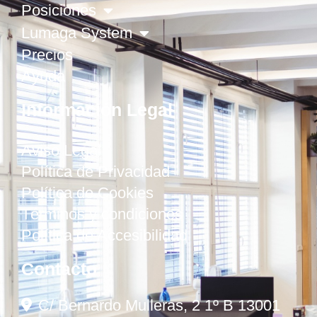
Posiciones
Lumaga System
Precios
Ayuda
Información Legal
Aviso Legal
Política de Privacidad
Política de Cookies
Términos y condiciones
Política de Accesibilidad
Contacto
C/ Bernardo Mulleras, 2 1º B 13001