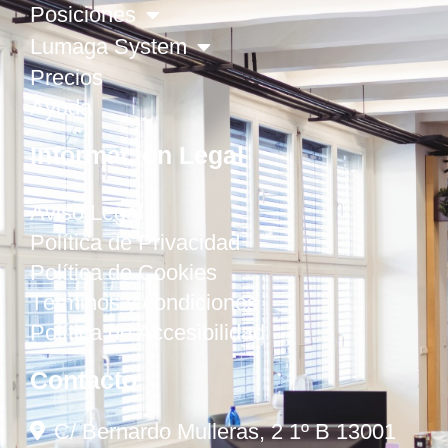
Posiciones
Lumaga System
Precios
Ayuda
Información Legal
Aviso Legal
Política de Privacidad
Política de Cookies
Términos y condiciones
Política de Accesibilidad
Contacto
C/ Bernardo Mulleras, 2 1º B 13001