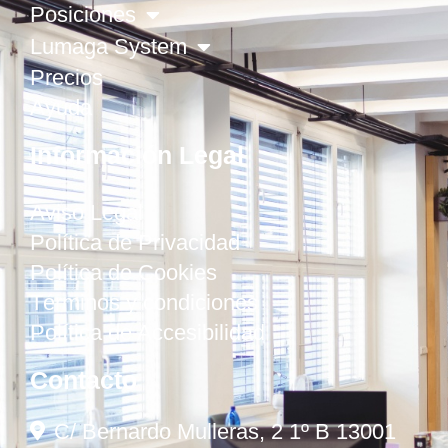
Posiciones
Lumaga System
Precios
Ayuda
Información Legal
Aviso Legal
Política de Privacidad
Política de Cookies
Términos y condiciones
Política de Accesibilidad
Contacto
C/ Bernardo Mulleras, 2 1º B 13001