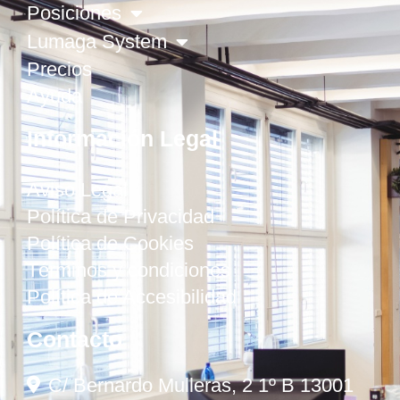
Posiciones
Lumaga System
Precios
Ayuda
Información Legal
Aviso Legal
Política de Privacidad
Política de Cookies
Términos y condiciones
Política de Accesibilidad
Contacto
C/ Bernardo Mulleras, 2 1º B 13001