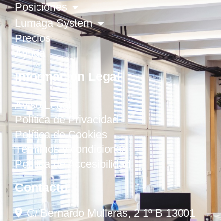
Posiciones
Lumaga System
Precios
Ayuda
Información Legal
Aviso Legal
Política de Privacidad
Política de Cookies
Términos y condiciones
Política de Accesibilidad
Contacto
C/ Bernardo Mulleras, 2 1º B 13001