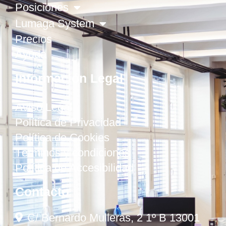
Posiciones
Lumaga System
Precios
Ayuda
Información Legal
Aviso Legal
Política de Privacidad
Política de Cookies
Términos y condiciones
Política de Accesibilidad
Contacto
C/ Bernardo Mulleras, 2 1º B 13001