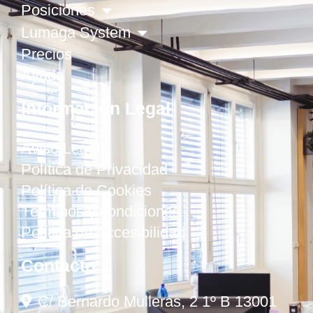
Posiciones
Lumaga System
Precios
Ayuda
Información Legal
Aviso Legal
Política de Privacidad
Política de Cookies
Términos y condiciones
Política de Accesibilidad
Contacto
C/ Bernardo Mulleras, 2 1º B 13001