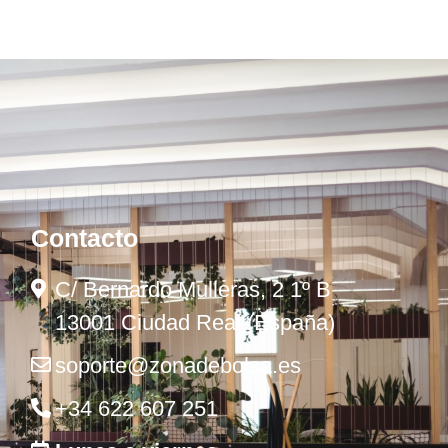
Contacto
C/ Bernardo Mulleras, 2 1º B
13001 Ciudad Real (España)
soporte@zonadebolsa.es
+34 622 607 251