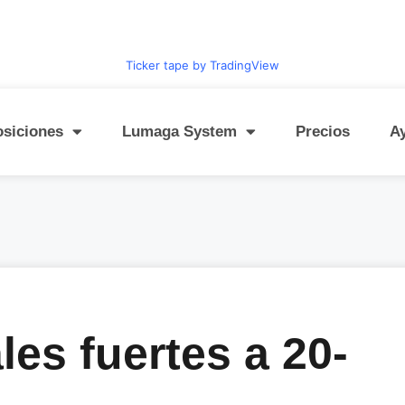
Ticker tape by TradingView
osiciones
Lumaga System
Precios
A
les fuertes a 20-