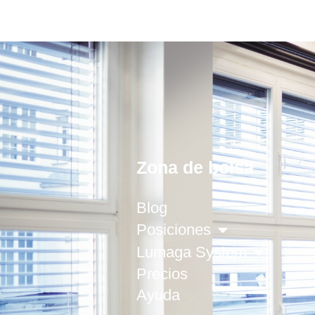
Zona de bolsa
Blog
Posiciones
Lumaga System
Precios
Ayuda