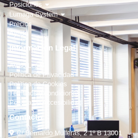
Posiciones
Lumaga System
Precios
Ayuda
Información Legal
Aviso Legal
Política de Privacidad
Política de Cookies
Términos y condiciones
Política de Accesibilidad
Contacto
C/ Bernardo Mulleras, 2 1º B 13001