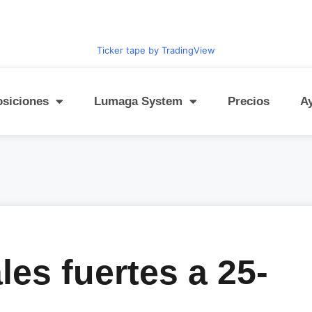
Ticker tape by TradingView
osiciones
Lumaga System
Precios
A
les fuertes a 25-