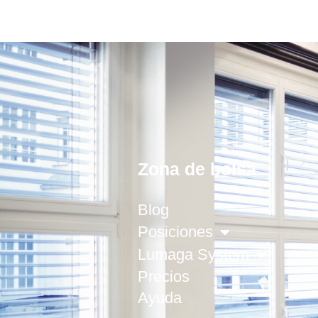
Zona de bolsa
Blog
Posiciones
Lumaga System
Precios
Ayuda