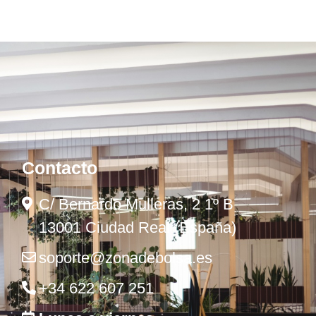
Contacto
C/ Bernardo Mulleras, 2 1º B
13001 Ciudad Real (España)
soporte@zonadebolsa.es
+34 622 607 251