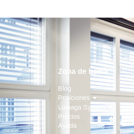
Zona de bolsa
Blog
Posiciones
Lumaga System
Precios
Ayuda