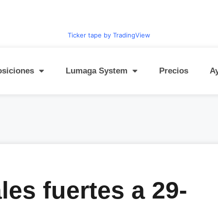
Ticker tape by TradingView
osiciones
Lumaga System
Precios
A
les fuertes a 29-