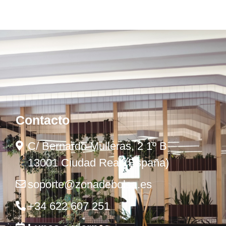
Contacto
C/ Bernardo Mulleras, 2 1º B
13001 Ciudad Real (España)
soporte@zonadebolsa.es
+34 622 607 251