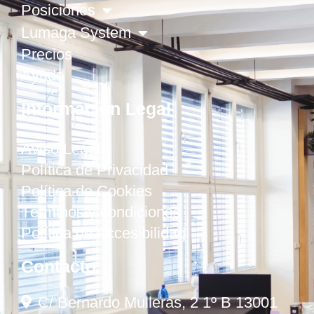
Posiciones
Lumaga System
Precios
Ayuda
Información Legal
Aviso Legal
Política de Privacidad
Política de Cookies
Términos y condiciones
Política de Accesibilidad
Contacto
C/ Bernardo Mulleras, 2 1º B 13001