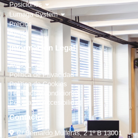
Posiciones
Lumaga System
Precios
Ayuda
Información Legal
Aviso Legal
Política de Privacidad
Política de Cookies
Términos y condiciones
Política de Accesibilidad
Contacto
C/ Bernardo Mulleras, 2 1º B 13001