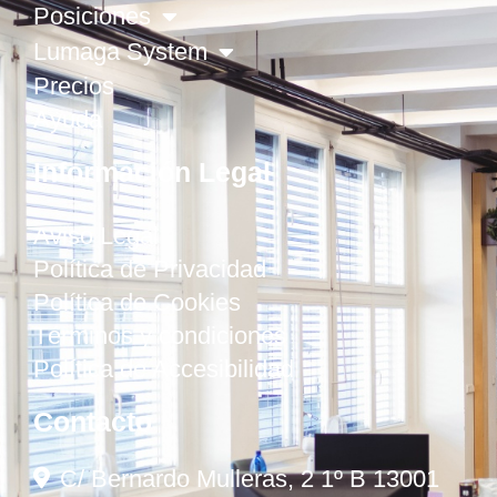
Posiciones
Lumaga System
Precios
Ayuda
Información Legal
Aviso Legal
Política de Privacidad
Política de Cookies
Términos y condiciones
Política de Accesibilidad
Contacto
C/ Bernardo Mulleras, 2 1º B 13001