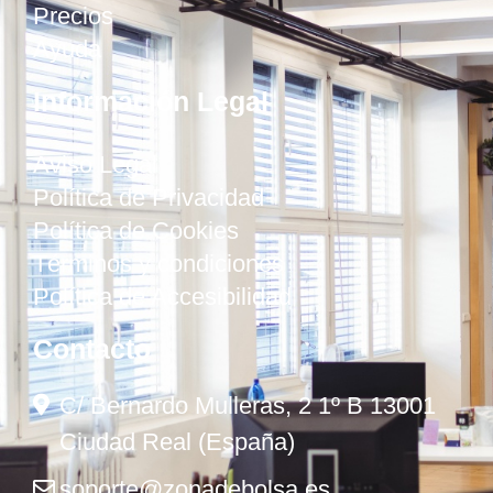
Precios
Ayuda
Información Legal
Aviso Legal
Política de Privacidad
Política de Cookies
Términos y condiciones
Política de Accesibilidad
Contacto
C/ Bernardo Mulleras, 2 1º B 13001
Ciudad Real (España)
soporte@zonadebolsa.es