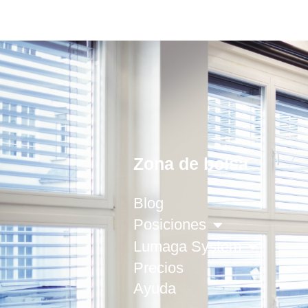
Zona de bolsa
Blog
Posiciones
Lumaga System
Precios
Ayuda