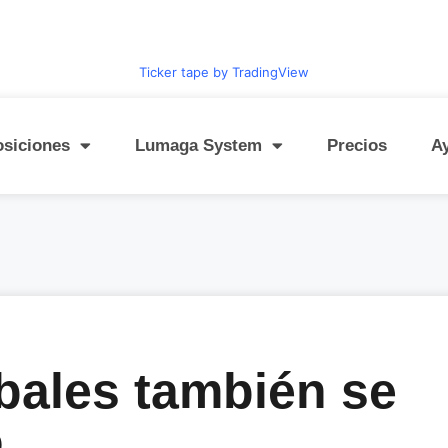
Ticker tape by TradingView
osiciones
Lumaga System
Precios
A
bales también se
o