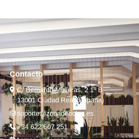
Contacto
C/ Bernardo Mulleras, 2 1º B
13001 Ciudad Real (España)
soporte@zonadebolsa.es
+34 622 607 251