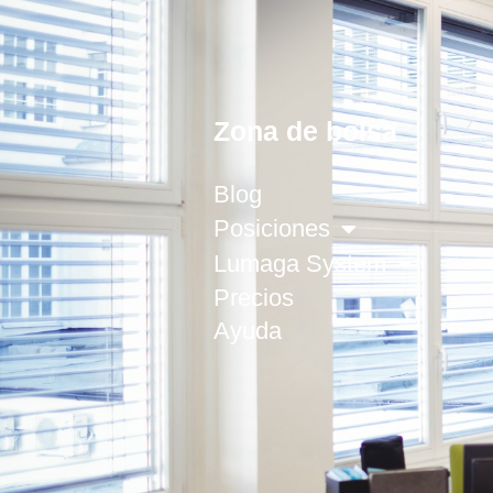
Zona de bolsa
Blog
Posiciones
Lumaga System
Precios
Ayuda