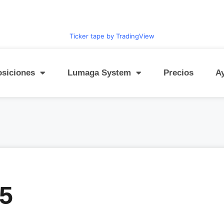
Ticker tape by TradingView
osiciones
Lumaga System
Precios
A
5