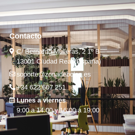
Contacto
C/ Bernardo Mulleras, 2 1º B
13001 Ciudad Real (España)
soporte@zonadebolsa.es
+34 622 607 251
Lunes a viernes
9:00 a 14:00 y 16:00 a 19:00