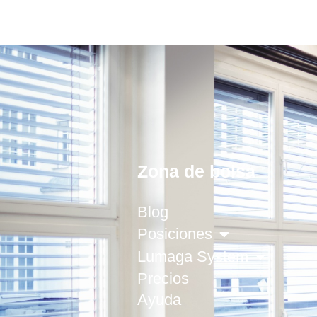
Zona de bolsa
Blog
Posiciones
Lumaga System
Precios
Ayuda