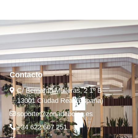
Contacto
C/ Bernardo Mulleras, 2 1º B
13001 Ciudad Real (España)
soporte@zonadebolsa.es
+34 622 607 251