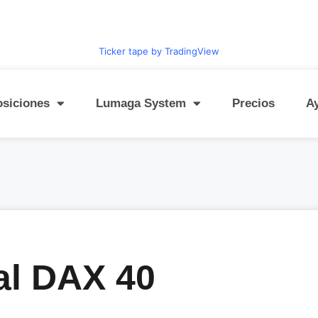
Ticker tape by TradingView
osiciones
Lumaga System
Precios
A
al DAX 40