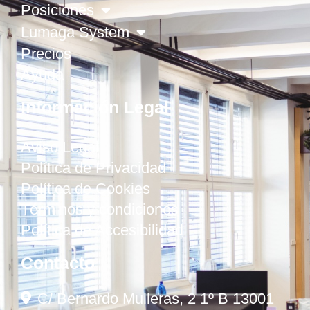
Posiciones
Lumaga System
Precios
Ayuda
Información Legal
Aviso Legal
Política de Privacidad
Política de Cookies
Términos y condiciones
Política de Accesibilidad
Contacto
C/ Bernardo Mulleras, 2 1º B 13001