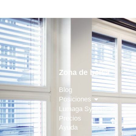
Zona de bolsa
Blog
Posiciones
Lumaga System
Precios
Ayuda