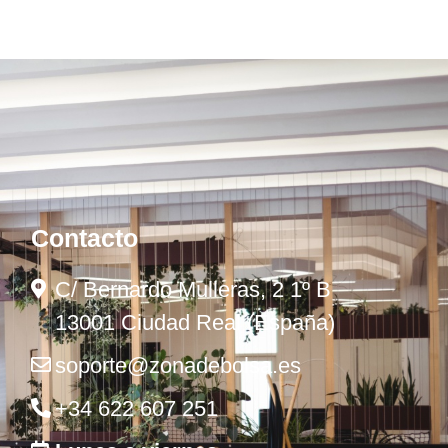
Contacto
C/ Bernardo Mulleras, 2 1º B
13001 Ciudad Real (España)
soporte@zonadebolsa.es
+34 622 607 251