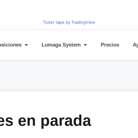
Ticker tape by TradingView
osiciones
Lumaga System
Precios
A
s en parada