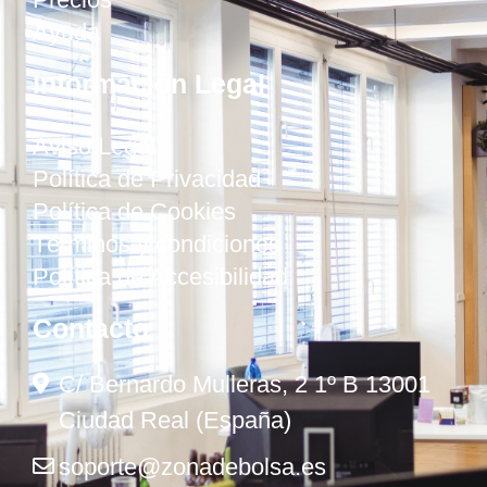
Ayuda
Información Legal
Aviso Legal
Política de Privacidad
Política de Cookies
Términos y condiciones
Política de Accesibilidad
Contacto
C/ Bernardo Mulleras, 2 1º B 13001
Ciudad Real (España)
soporte@zonadebolsa.es