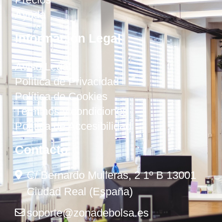
Ayuda
Información Legal
Aviso Legal
Política de Privacidad
Política de Cookies
Términos y condiciones
Política de Accesibilidad
Contacto
C/ Bernardo Mulleras, 2 1º B 13001
Ciudad Real (España)
soporte@zonadebolsa.es