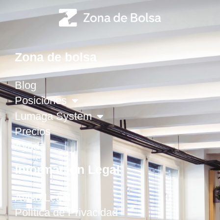
Zona de bolsa
Blog
Posiciones
Lumaga System
Precios
Ayuda
Información Legal
Aviso Legal
Política de Privacidad