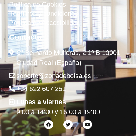
Política de Cookies
Términos y condiciones
Política de Accesibilidad
Contacto
C/ Bernardo Mulleras, 2 1º B 13001
Ciudad Real (España)
soporte@zonadebolsa.es
+34 622 607 251
Lunes a viernes
9:00 a 14:00 y 16:00 a 19:00