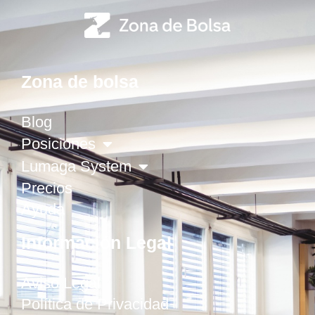
Zona de bolsa
Blog
Posiciones
Lumaga System
Precios
Ayuda
Información Legal
Aviso Legal
Política de Privacidad