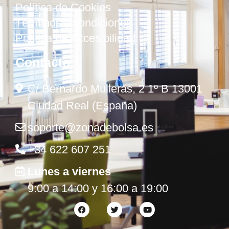
Política de Cookies
Términos y condiciones
Política de Accesibilidad
Contacto
C/ Bernardo Mulleras, 2 1º B 13001
Ciudad Real (España)
soporte@zonadebolsa.es
+34 622 607 251
Lunes a viernes
9:00 a 14:00 y 16:00 a 19:00