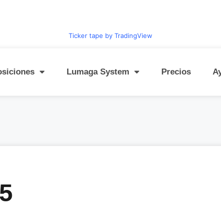
Ticker tape by TradingView
osiciones
Lumaga System
Precios
A
5