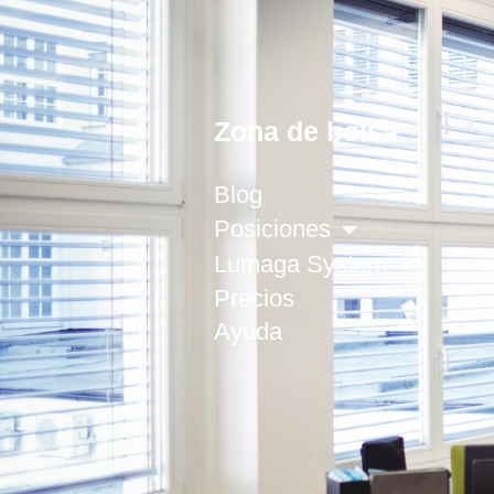
Zona de bolsa
Blog
Posiciones
Lumaga System
Precios
Ayuda