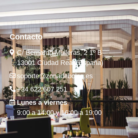
Contacto
C/ Bernardo Mulleras, 2 1º B
13001 Ciudad Real (España)
soporte@zonadebolsa.es
+34 622 607 251
Lunes a viernes
9:00 a 14:00 y 16:00 a 19:00