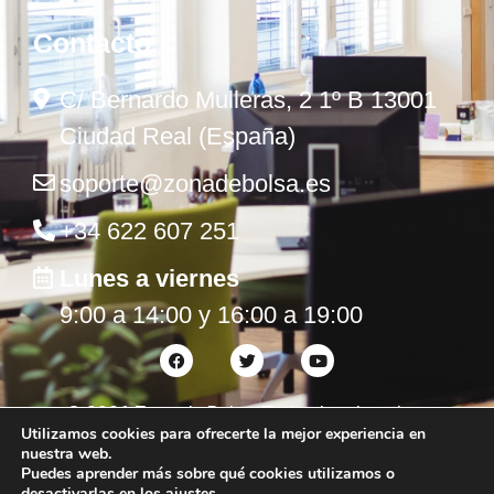
Contacto
C/ Bernardo Mulleras, 2 1º B 13001
Ciudad Real (España)
soporte@zonadebolsa.es
+34 622 607 251
Lunes a viernes
9:00 a 14:00 y 16:00 a 19:00
©
2026
Zona de Bolsa. Todos los derechos
Utilizamos cookies para ofrecerte la mejor experiencia en
reservados.
nuestra web.
Puedes aprender más sobre qué cookies utilizamos o
desactivarlas en los
ajustes
.