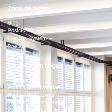
Zona de bolsa
Blog
Posiciones
Lumaga System
Precios
Ayuda
Información Legal
Aviso Legal
Política de Privacidad
Política de Cookies
Términos y condiciones
Política de Accesibilidad