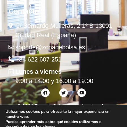
Contacto
C/ Bernardo Mulleras, 2 1º B 13001
Ciudad Real (España)
soporte@zonadebolsa.es
+34 622 607 251
Lunes a viernes
9:00 a 14:00 y 16:00 a 19:00
©
2026
Zona de Bolsa. Todos los derechos
Utilizamos cookies para ofrecerte la mejor experiencia en
reservados.
nuestra web.
Puedes aprender más sobre qué cookies utilizamos o
desactivarlas en los
ajustes
.