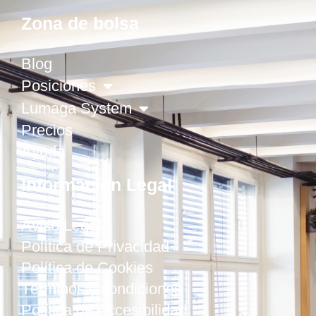
Zona de bolsa
Blog
Posiciones
Lumaga System
Precios
Ayuda
Información Legal
Aviso Legal
Política de Privacidad
Política de Cookies
Términos y condiciones
Política de Accesibilidad