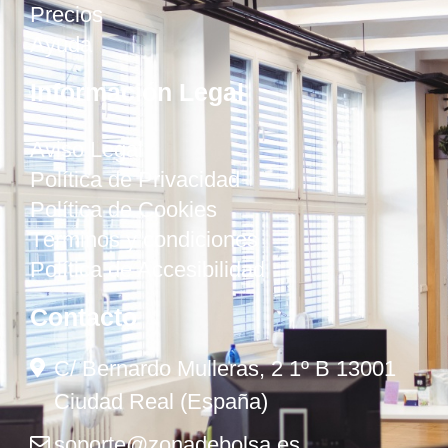
Precios
Ayuda
Información Legal
Aviso Legal
Política de Privacidad
Política de Cookies
Términos y condiciones
Política de Accesibilidad
Contacto
C/ Bernardo Mulleras, 2 1º B 13001
Ciudad Real (España)
soporte@zonadebolsa.es