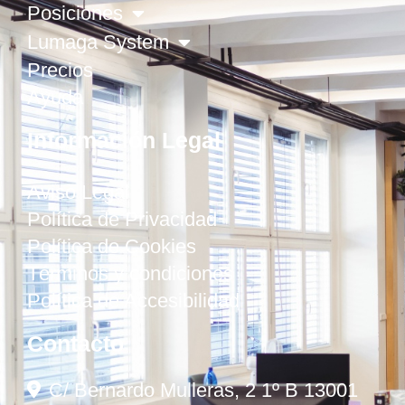
Posiciones
Lumaga System
Precios
Ayuda
Información Legal
Aviso Legal
Política de Privacidad
Política de Cookies
Términos y condiciones
Política de Accesibilidad
Contacto
C/ Bernardo Mulleras, 2 1º B 13001