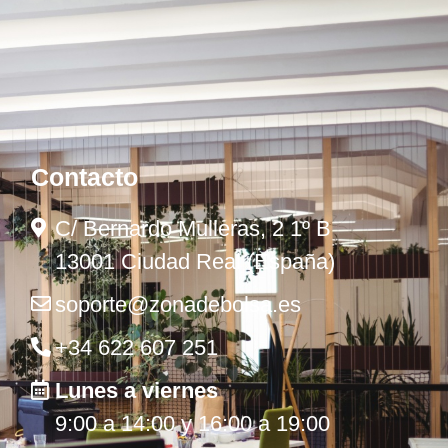
Contacto
C/ Bernardo Mulleras, 2 1º B
13001 Ciudad Real (España)
soporte@zonadebolsa.es
+34 622 607 251
Lunes a viernes
9:00 a 14:00 y 16:00 a 19:00