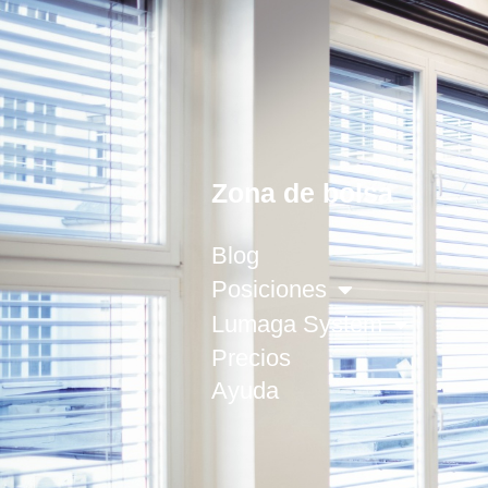
Zona de bolsa
Blog
Posiciones
Lumaga System
Precios
Ayuda