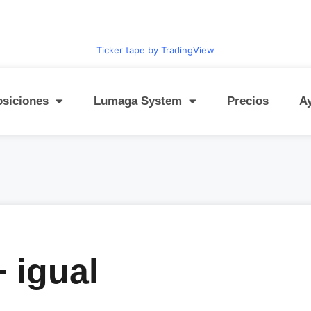
Ticker tape by TradingView
osiciones
Lumaga System
Precios
A
 igual