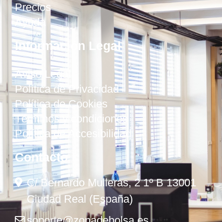
Precios
Ayuda
Información Legal
Aviso Legal
Política de Privacidad
Política de Cookies
Términos y condiciones
Política de Accesibilidad
Contacto
C/ Bernardo Mulleras, 2 1º B 13001
Ciudad Real (España)
soporte@zonadebolsa.es