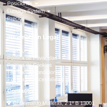
Posiciones
Lumaga System
Precios
Ayuda
Información Legal
Aviso Legal
Política de Privacidad
Política de Cookies
Términos y condiciones
Política de Accesibilidad
Contacto
C/ Bernardo Mulleras, 2 1º B 13001