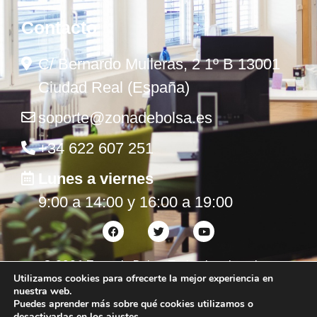
Contacto
C/ Bernardo Mulleras, 2 1º B 13001
Ciudad Real (España)
soporte@zonadebolsa.es
+34 622 607 251
Lunes a viernes
9:00 a 14:00 y 16:00 a 19:00
©
2026
Zona de Bolsa. Todos los derechos
Utilizamos cookies para ofrecerte la mejor experiencia en
reservados.
nuestra web.
Puedes aprender más sobre qué cookies utilizamos o
desactivarlas en los
ajustes
.