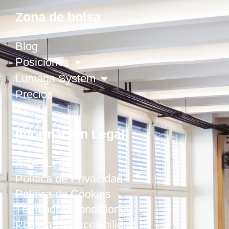
Zona de bolsa
Blog
Posiciones
Lumaga System
Precios
Ayuda
Información Legal
Aviso Legal
Política de Privacidad
Política de Cookies
Términos y condiciones
Política de Accesibilidad