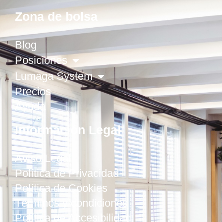
Zona de bolsa
Blog
Posiciones
Lumaga System
Precios
Ayuda
Información Legal
Aviso Legal
Política de Privacidad
Política de Cookies
Términos y condiciones
Política de Accesibilidad