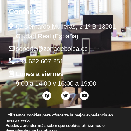
Contacto
C/ Bernardo Mulleras, 2 1º B 13001
Ciudad Real (España)
soporte@zonadebolsa.es
+34 622 607 251
Lunes a viernes
9:00 a 14:00 y 16:00 a 19:00
©
2026
Zona de Bolsa. Todos los derechos
Utilizamos cookies para ofrecerte la mejor experiencia en
reservados.
nuestra web.
Puedes aprender más sobre qué cookies utilizamos o
desactivarlas en los
ajustes
.